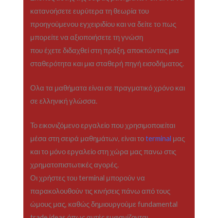
κατανοήσετε ευρύτερα τη θεωρία του
προηγούμενου εγχειριδίου και να δείτε το πως
μπορείτε να αξιοποιήσετε τη γνώση
που έχετε διδαχθεί στη πράξη, αποκτώντας μια
σταθερότητα και μια σταθερή πηγή εισοδήματος.
Ολα τα μαθήματα είναι σε πραγματικό χρόνο και
σε ελληνική γλώσσα.
Το εικονιζόμενο εργαλείο που χρησιμοποιείται
μέσα στη σειρά μαθημάτων, είναι το
terminal
μας
και το μόνο εργαλείο στη χώρα μας πανω στις
χρηματοπιστωτικές αγορές.
Οι χρήστες του terminal μπορούν να
παρακολουθούν τις κινήσεις πάνω από τους
ώμους μας, καθώς δημιουργούμε fundamental
trade ideas όπως αυτές εμφανίζονται.