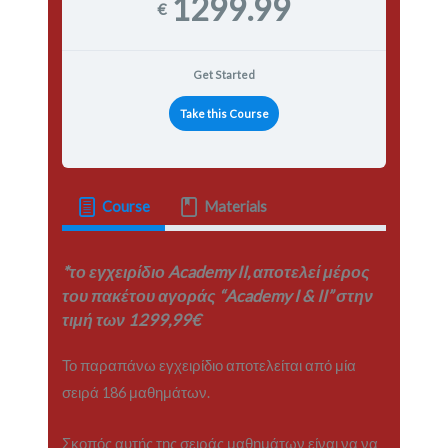
1299.99
€
Get Started
Take this Course
Course
Materials
*το εγχειρίδιο Academy II, αποτελεί μέρος
του πακέτου αγοράς “Academy I & II” στην
τιμή των 1299,99€
Το παραπάνω εγχειρίδιο αποτελείται από μία
σειρά 186 μαθημάτων.
Σκοπός αυτής της σειράς μαθημάτων είναι να να