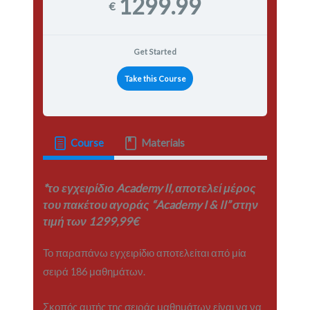
1299.99
€
Get Started
Take this Course
Course
Materials
*το εγχειρίδιο Academy II, αποτελεί μέρος
του πακέτου αγοράς “Academy I & II” στην
τιμή των 1299,99€
Το παραπάνω εγχειρίδιο αποτελείται από μία
σειρά 186 μαθημάτων.
Σκοπός αυτής της σειράς μαθημάτων είναι να να