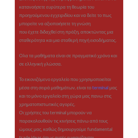
κατανοήσετε ευρύτερα τη θεωρία του
προηγούμενου εγχειριδίου και να δείτε το πως
μπορείτε να αξιοποιήσετε τη γνώση
που έχετε διδαχθεί στη πράξη, αποκτώντας μια
σταθερότητα και μια σταθερή πηγή εισοδήματος.
Ολα τα μαθήματα είναι σε πραγματικό χρόνο και
σε ελληνική γλώσσα.
Το εικονιζόμενο εργαλείο που χρησιμοποιείται
μέσα στη σειρά μαθημάτων, είναι το
terminal
μας
και το μόνο εργαλείο στη χώρα μας πανω στις
χρηματοπιστωτικές αγορές.
Οι χρήστες του terminal μπορούν να
παρακολουθούν τις κινήσεις πάνω από τους
ώμους μας, καθώς δημιουργούμε fundamental
trade ideas όπως αυτές εμφανίζονται.