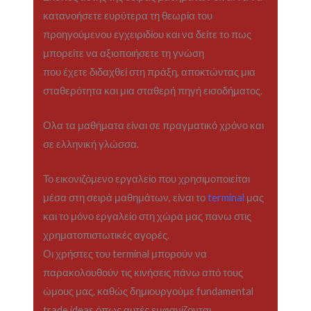
κατανοήσετε ευρύτερα τη θεωρία του
προηγούμενου εγχειριδίου και να δείτε το πως
μπορείτε να αξιοποιήσετε τη γνώση
που έχετε διδαχθεί στη πράξη, αποκτώντας μια
σταθερότητα και μια σταθερή πηγή εισοδήματος.
Ολα τα μαθήματα είναι σε πραγματικό χρόνο και
σε ελληνική γλώσσα.
Το εικονιζόμενο εργαλείο που χρησιμοποιείται
μέσα στη σειρά μαθημάτων, είναι το
terminal
μας
και το μόνο εργαλείο στη χώρα μας πανω στις
χρηματοπιστωτικές αγορές.
Οι χρήστες του terminal μπορούν να
παρακολουθούν τις κινήσεις πάνω από τους
ώμους μας, καθώς δημιουργούμε fundamental
trade ideas όπως αυτές εμφανίζονται.