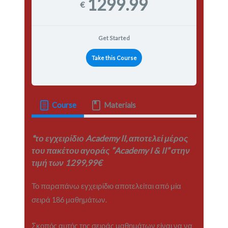
1299.99
€
Get Started
Take this Course
Course
Materials
*το εγχειρίδιο Academy II, αποτελεί μέρος
του πακέτου αγοράς “Academy I & II” στην
τιμή των 1299,99€
Το παραπάνω εγχειρίδιο αποτελείται από μία
σειρά 186 μαθημάτων.
Σκοπός αυτής της σειράς μαθημάτων είναι να να